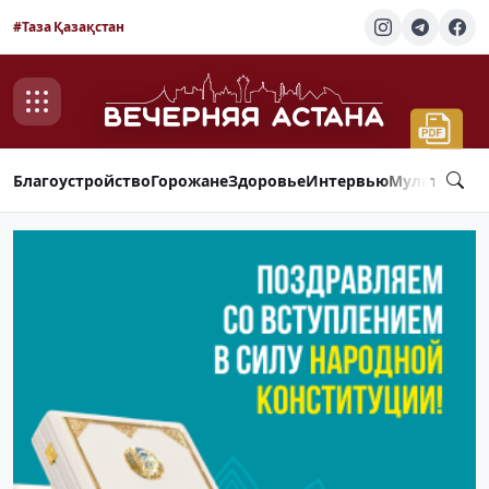
#Таза Қазақстан
Благоустройство
Горожане
Здоровье
Интервью
Мультимед