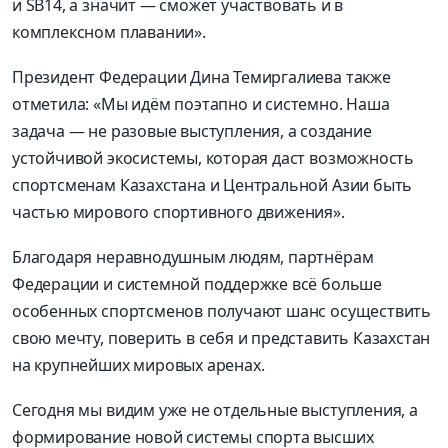
и
SB14,
а значит — см
ожет участвовать и в
комплексном плавании»
.
Президент Федерации Дина
Темиргалиева
также
отметила
:
«Мы идём поэтапно и системно
.
Наша
задача — не разовые выступления
,
а создание
устойчивой экосистемы
,
которая даст возможность
спортсменам
Казахстана и Центральной Азии быть
частью мирового спортивного движения»
.
Благодаря неравнодушным людям
,
партнёрам
Федерации и системной поддержке всё больше
особенных спортсменов получают шанс осуществить
свою мечту
,
поверить в себя и
представить Казахстан
на крупнейших мировых аренах
.
Сегодня мы видим уже не отдельные выступления
,
а
формирование новой системы спорта высших