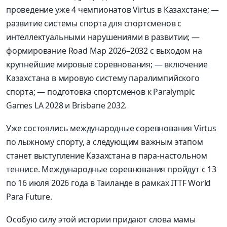
проведение уже
4
чемпионатов
Virtus
в Казахстане
;
—
развитие системы спорта
для спортсменов с
интеллектуальными нарушениями в развитии
;
—
формирование
Road
Map
2026
–
2032
с выходом на
крупнейшие мировые соревнования
;
— включение
Казахстана в мировую систему паралимпийского
спорта
;
— подготовка спортсменов к
Paralympic
Games LA 2028
и
Brisbane
2032.
Уже состоялись международные соревнования
Virtus
по лыжному спорту
,
а следующим важным этапом
станет выступление Казахстана в пара
-
настольном
теннисе
.
Международные соревнования пройдут с
13
по
16
июля
2026
года в Таиланде в рамках
ITTF World
Para
Future.
Особую силу этой истории придают слова мамы