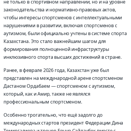
не только в спортивном направлении
,
но и на уровне
законодательства и нормативно
-
правовых актов
,
чтобы интересы спортсменов с интеллектуальными
нарушениями в развитии
,
включая спортсменов с
аутизмом
,
были официально учтены в системе спорта
Казахстана
.
Это стало важнейшим шагом для
формирования полноценной инфраструктуры
инклюзивного спорта высших достижений в стране
.
Ранее
,
в феврале
2026
года
,
Казахстан уже был
представлен на международной
арене спортсменом
Дастаном
Ордабаем
— спортсменом с аутизмом
,
который
,
как и Амир
,
также не являлся
профессиональным спортсменом
.
Особенно трогательно
,
что ещё задолго до
международных стартов президент Федерации Дина
Темиргалиева
и тренер
Ернур
Сайлаубе
к
вместе с