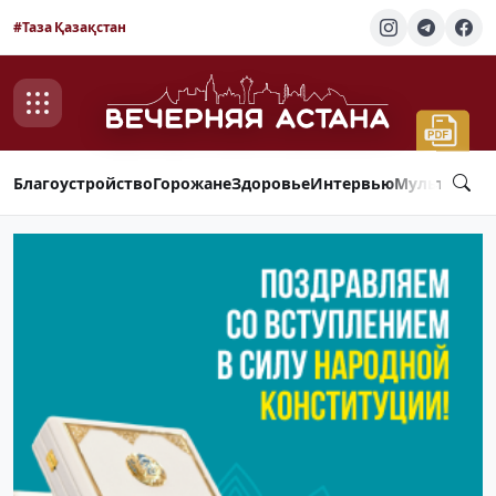
#Таза Қазақстан
Благоустройство
Горожане
Здоровье
Интервью
Мультимед