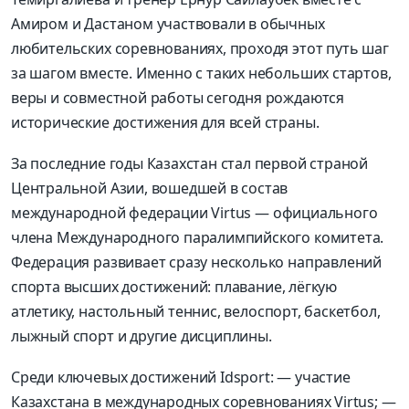
Амиром и Дастаном участвовали в обычных
любительских соревнованиях
,
проходя этот путь шаг
за шагом вместе
.
Именно с таких небольших стартов
,
веры
и совместной работы сегодня рождаются
исторические достижения для всей страны
.
За последние годы К
азахстан стал первой страной
Центральной Азии
,
вошедшей в состав
международной федерации
Virtus
— официального
члена Международного паралимпийского комитета
.
Федерация развивает сразу несколько направлений
спорта высших достижений
:
плавание
,
лёгкую
атлетик
у
,
настольный теннис
,
велоспорт
,
баскетбол
,
лыжный спорт и другие дисциплины
.
Среди ключевых достижений
Idsport:
— участие
Казахстана в международных соревнованиях
Virtus;
—