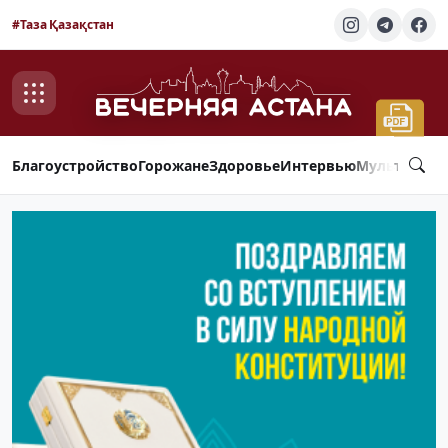
#Таза Қазақстан
Благоустройство
Горожане
Здоровье
Интервью
Мультимед