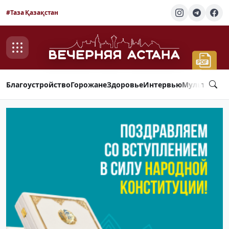
#Таза Қазақстан
Благоустройство
Горожане
Здоровье
Интервью
Мультимед