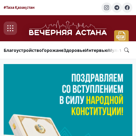
#Таза Қазақстан
Благоустройство
Горожане
Здоровье
Интервью
Мультимед