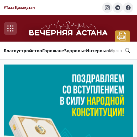
#Таза Қазақстан
Благоустройство
Горожане
Здоровье
Интервью
Мультимед