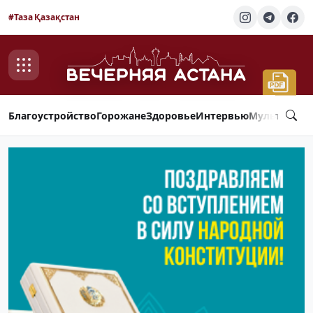
#Таза Қазақстан
Благоустройство
Горожане
Здоровье
Интервью
Мультимед