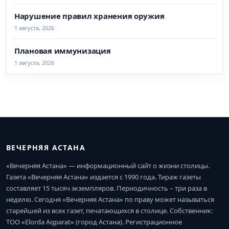
Нарушение правил хранения оружия
1 августа, 2026
Плановая иммунизация
1 августа, 2026
ВЕЧЕРНЯЯ АСТАНА
«Вечерняя Астана» — информационный сайт о жизни столицы.
Газета «Вечерняя Астана» издается с 1990 года. Тираж газеты
составляет 15 тысяч экземпляров. Периодичность – три раза в
неделю. Сегодня «Вечерняя Астана» по праву может называться
старейшей из всех газет, печатающихся в столице. Собственник:
ТОО «Elorda Aqparat» (город Астана). Регистрационное