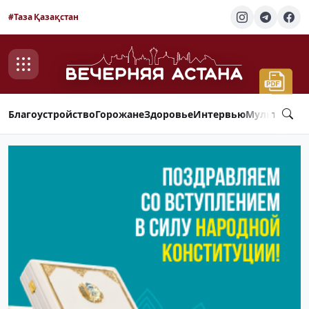
#Таза Қазақстан
Благоустройство
Горожане
Здоровье
Интервью
Мультимед