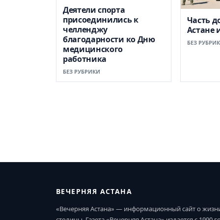
Деятели спорта
присоединились к
Часть д
челленджу
Астане 
благодарности ко Дню
БЕЗ РУБРИ
медицинского
работника
БЕЗ РУБРИКИ
ВЕЧЕРНЯЯ АСТАНА
«Вечерняя Астана» — информационный сайт о жизн
столицы. Газета «Вечерняя Астана» издается с 1990 г