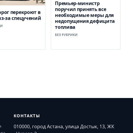
Премьер-министр
поручил принять все
орог перекроют в
необходимые меры для
из-за спецучений
недопущения дефицита
КИ
топлива
БЕЗ РУБРИКИ
КОНТАКТЫ
010000, город Астана, улица Достык, 13, ЖК
и
ода.