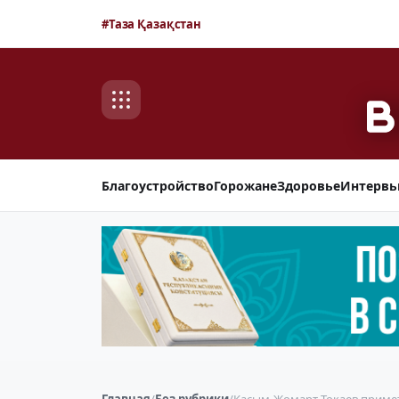
#Таза Қазақстан
Благоустройство
Горожане
Здоровье
Интерв
Главная
/
Без рубрики
/
Касым-Жомарт Токаев примет