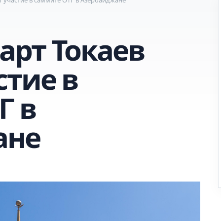
рт Токаев
стие в
Г в
ане