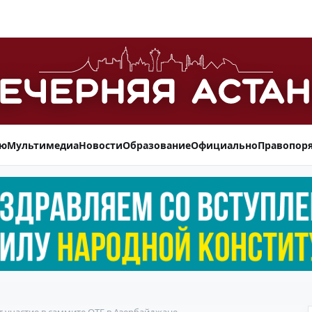
ью
Мультимедиа
Новости
Образование
Официально
Правопор
 участие в саммите ОТГ в Азербайджане