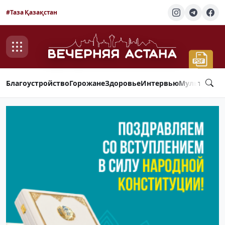
#Таза Қазақстан
Благоустройство
Горожане
Здоровье
Интервью
Мультимед