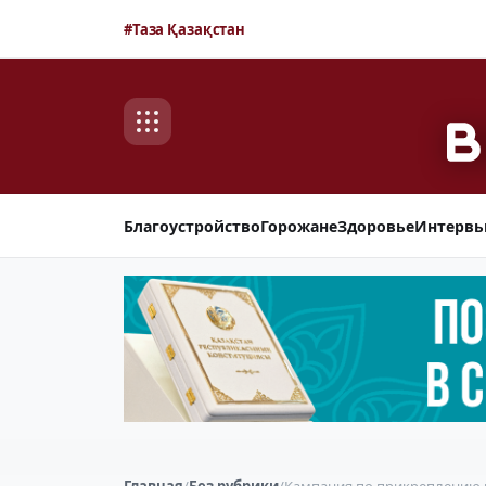
#Таза Қазақстан
Благоустройство
Горожане
Здоровье
Интерв
Главная
/
Без рубрики
/
Кампания по прикреплению к