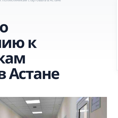
о
нию к
кам
в Астане