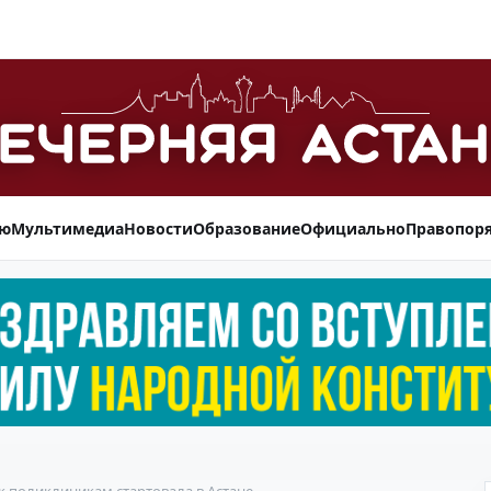
ью
Мультимедиа
Новости
Образование
Официально
Правопор
 поликлиникам стартовала в Астане