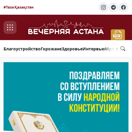
#Таза Қазақстан
Благоустройство
Горожане
Здоровье
Интервью
Мультимед