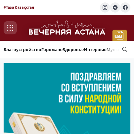
#Таза Қазақстан
Благоустройство
Горожане
Здоровье
Интервью
Мультимед