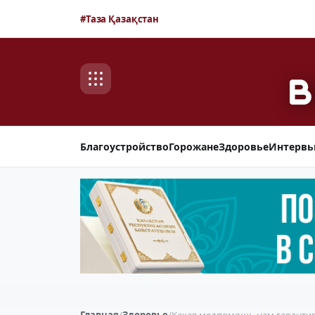
#Таза Қазақстан
Благоустройство
Горожане
Здоровье
Интерв
Главная
/
Здоровье
/
Какая медпомощь нам гаранти