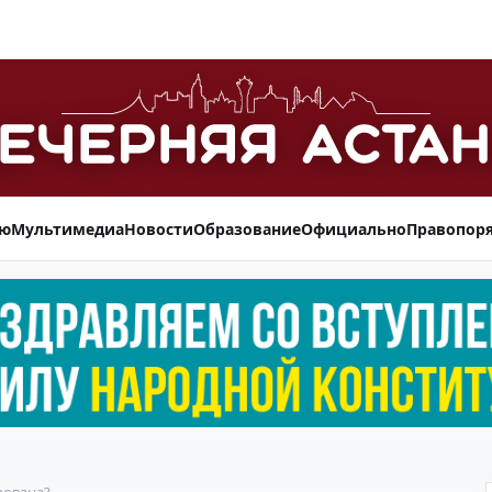
ью
Мультимедиа
Новости
Образование
Официально
Правопор
рована?