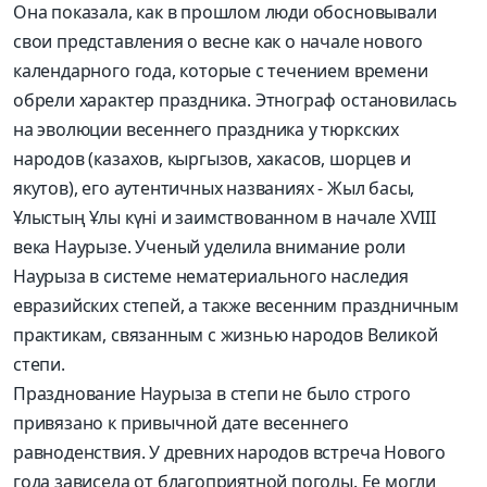
Она показала, как в прошлом люди обосновывали
свои представления о весне как о начале нового
календарного года, которые с течением времени
обрели характер праздника. Этнограф остановилась
на эволюции весеннего праздника у тюркских
народов (казахов, кыргызов, хакасов, шорцев и
якутов), его аутентичных названиях - Жыл басы,
Ұлыстың Ұлы күні и заимствованном в начале XVIII
века Наурызе. Ученый уделила внимание роли
Наурыза в системе нематериального наследия
евразийских степей, а также весенним праздничным
практикам, связанным с жизнью народов Великой
степи.
Празднование Наурыза в степи не было строго
привязано к привычной дате весеннего
равноденствия. У древних народов встреча Нового
года зависела от благоприятной погоды. Ее могли