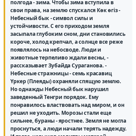
полгода - зима. Чтобы зима вступила в
свои права, на землю спускался Көк өгіз -
Небесный бык - символ силы и
устойчивости. С его приходом земля
засыпала глубоким сном, дни становились
короче, холод крепчал, а солнце все реже
появлялось на небосводе. Люди и
животные терпеливо ждали весны, -
рассказывает Зубайда Сураганова. -
Небесные стражницы - семь красавиц
Үркер (Плеяды) охраняли спящую землю.
Но однажды Небесный бык нарушил
заведенный Тенгри порядок. Ему
понравилось властвовать над миром, и он
решил не уходить. Морозы стали еще
сильнее, бураны - яростнее. Земля не могла
проснуться, а люди начали терять надежду.