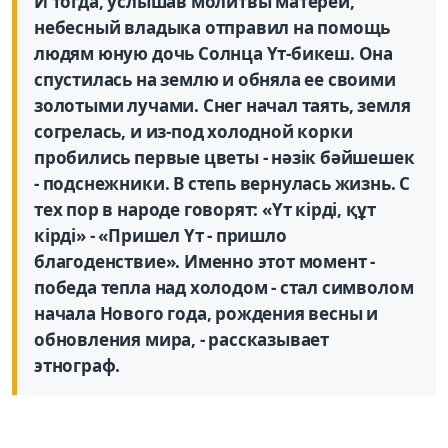
И тогда, услышав молитвы матерей,
небесный владыка отправил на помощь
людям юную дочь Солнца Үт-бикеш. Она
спустилась на землю и обняла ее своими
золотыми лучами. Снег начал таять, земля
согрелась, и из-под холодной корки
пробились первые цветы - нәзік бәйшешек
- подснежники. В степь вернулась жизнь. С
тех пор в народе говорят: «Үт кірді, құт
кірді» - «Пришел Үт - пришло
благоденствие». Именно этот момент -
победа тепла над холодом - стал символом
начала Нового года, рождения весны и
обновления мира, - рассказывает
этнограф.