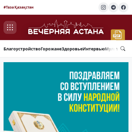
#Таза Қазақстан
Благоустройство
Горожане
Здоровье
Интервью
Мультимед