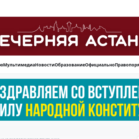
ью
Мультимедиа
Новости
Образование
Официально
Правопор
ьные экологические привычки