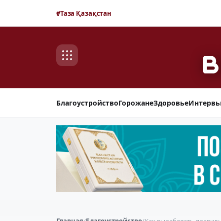
#Таза Қазақстан
Благоустройство
Горожане
Здоровье
Интерв
Главная
/
Благоустройство
/
Как выработать правил