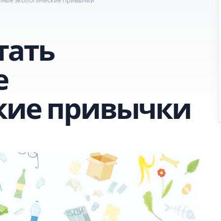
тать
е
кие привычки