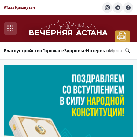
#Таза Қазақстан
Благоустройство
Горожане
Здоровье
Интервью
Мультимед