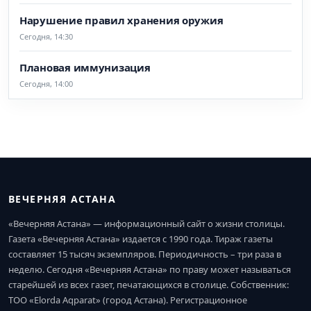
Нарушение правил хранения оружия
Сегодня, 14:30
Плановая иммунизация
Сегодня, 14:00
ВЕЧЕРНЯЯ АСТАНА
«Вечерняя Астана» — информационный сайт о жизни столицы.
Газета «Вечерняя Астана» издается с 1990 года. Тираж газеты
составляет 15 тысяч экземпляров. Периодичность – три раза в
неделю. Сегодня «Вечерняя Астана» по праву может называться
старейшей из всех газет, печатающихся в столице. Собственник:
ТОО «Elorda Aqparat» (город Астана). Регистрационное