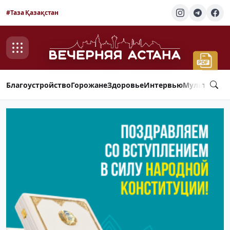
#Таза Қазақстан
Благоустройство
Горожане
Здоровье
Интервью
Мультимед