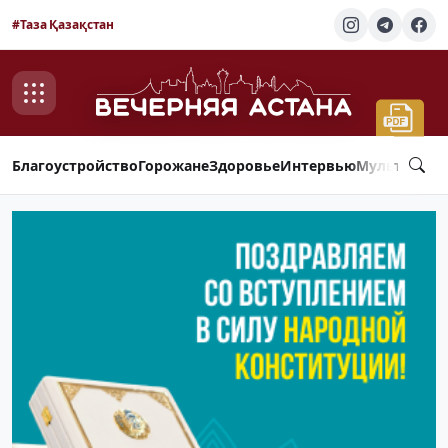
#Таза Қазақстан
Благоустройство
Горожане
Здоровье
Интервью
Мультимед