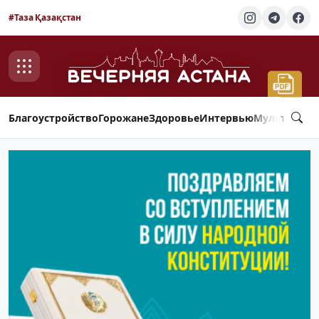
#Таза Қазақстан
Благоустройство
Горожане
Здоровье
Интервью
Мультимед