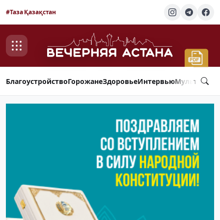
#Таза Қазақстан
Благоустройство
Горожане
Здоровье
Интервью
Мультимед