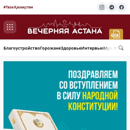
#Таза Қазақстан
Благоустройство
Горожане
Здоровье
Интервью
Мультимед