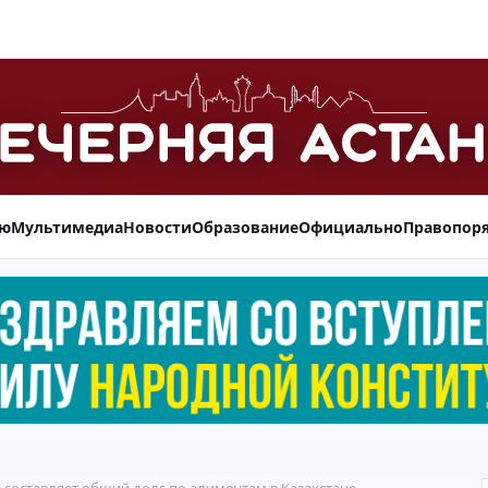
ью
Мультимедиа
Новости
Образование
Официально
Правопор
 составляет общий долг по алиментам в Казахстане