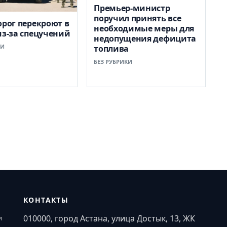
Премьер-министр
поручил принять все
орог перекроют в
необходимые меры для
из-за спецучений
недопущения дефицита
КИ
топлива
БЕЗ РУБРИКИ
КОНТАКТЫ
010000, город Астана, улица Достык, 13, ЖК
и