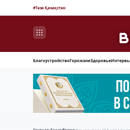
#Таза Қазақстан
Благоустройство
Горожане
Здоровье
Интерв
Главная
/
Без рубрики
/
Как минимум 18,5 млрд тенге