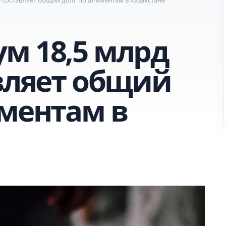
м 18,5 млрд
авляет общий
иментам в