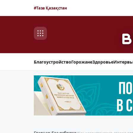
#Таза Қазақстан
Благоустройство
Горожане
Здоровье
Интерв
Главная
/
Без рубрики
/
Как казахстанскую армию го