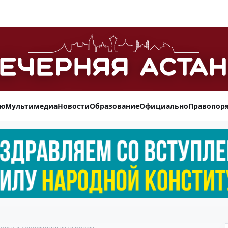
ью
Мультимедиа
Новости
Образование
Официально
Правопор
товят к современным угрозам