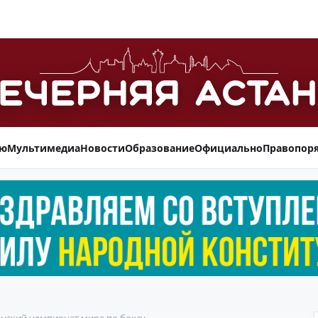
ью
Мультимедиа
Новости
Образование
Официально
Правопор
енский чемпионат мира по боксу