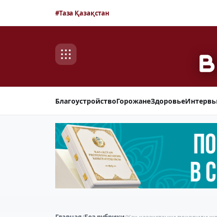
#Таза Қазақстан
Благоустройство
Горожане
Здоровье
Интерв
Главная
/
Без рубрики
/
Как казахстанки покорили ж