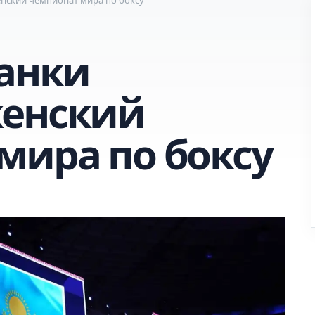
танки
женский
мира по боксу