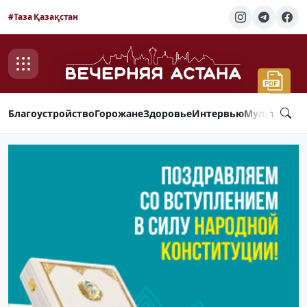
#Таза Қазақстан
Благоустройство
Горожане
Здоровье
Интервью
Мультимед