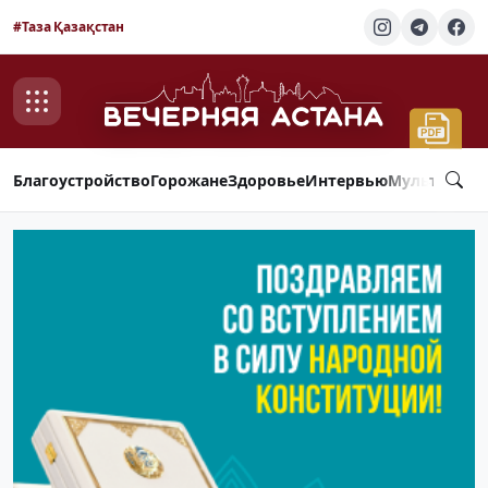
#Таза Қазақстан
Благоустройство
Горожане
Здоровье
Интервью
Мультимед