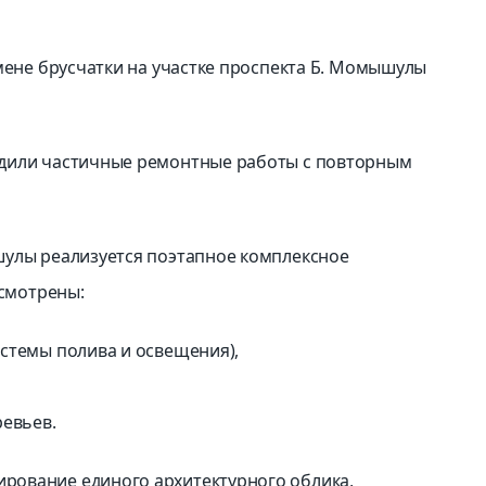
амене брусчатки на участке проспекта Б. Момышулы
одили частичные ремонтные работы с повторным
шулы реализуется поэтапное комплексное
усмотрены:
стемы полива и освещения),
ревьев.
рование единого архитектурного облика,