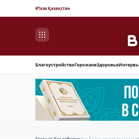
#Таза Қазақстан
Благоустройство
Горожане
Здоровье
Интерв
Главная
/
Без рубрики
/
Как благоустроят проспект 