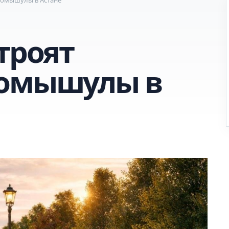
троят
Момышулы в