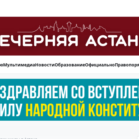
ью
Мультимедиа
Новости
Образование
Официально
Правопор
Момышулы в Астане