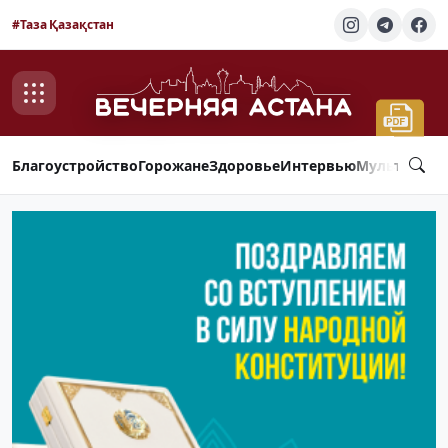
#Таза Қазақстан
Благоустройство
Горожане
Здоровье
Интервью
Мультимед