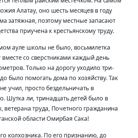
ется теплым райским местечком. На самом
ожия Алатау, оно шесть месяцев в году
зима затяжная, поэтому местные запасают
детства приучена к крестьянскому труду.
самом ауле школы не было, восьмилетка
т вместе со сверстниками каждый день
ометров. Только на дорогу уходило три-
до было помогать дома по хозяйству. Так
не учил, просто бездельничать в
. Шутка ли, тринадцать детей было в
, ветерана труда, Почетного гражданина
анской области Омирбая Сака!
го колхозника. По его признанию, до