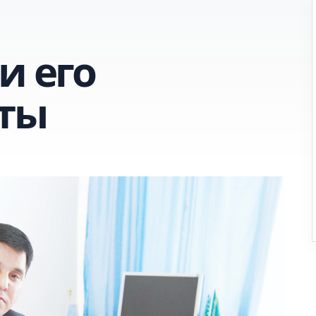
и его
ты