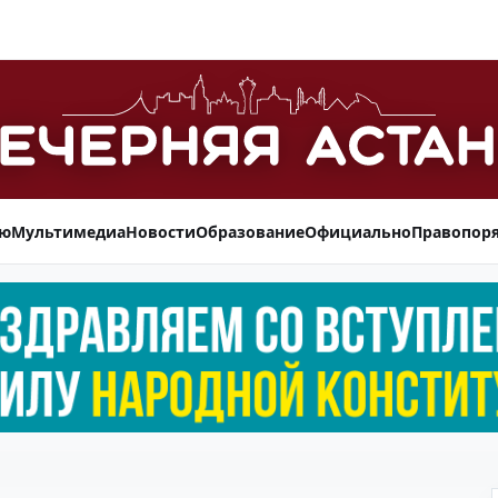
ью
Мультимедиа
Новости
Образование
Официально
Правопор