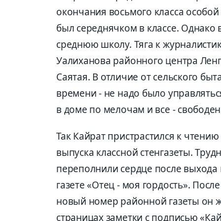
окончания восьмого класса особой 
был середнячком в классе. Однако 
среднюю школу. Тяга к журналисти
Уалиханова районного центра Ленге
Саятая. В отличие от сельского быт
времени - не надо было управляться
в доме по мелочам и все - свободен
Так Кайрат пристрастился к чтению
выпуска классной стенгазеты. Трудн
переполнили сердце после выхода в
газете «Отец - моя гордость». Пос
новый номер районной газеты он ж
страницах заметки с подписью «Кай