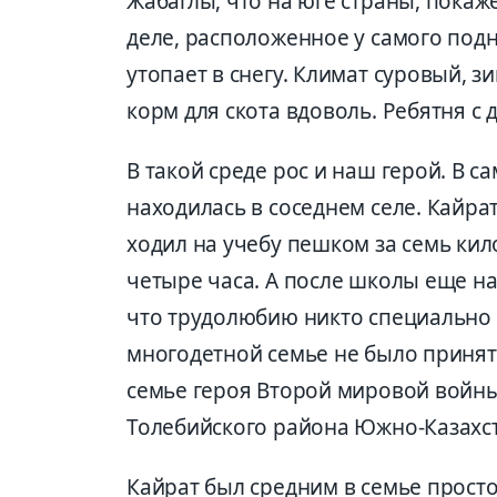
Жабаглы, что на юге страны, покаж
деле, расположенное у самого подн
утопает в снегу. Климат суровый, 
корм для скота вдоволь. Ребятня с 
В такой среде рос и наш герой. В 
находилась в соседнем селе. Кайра
ходил на учебу пешком за семь кил
четыре часа. А после школы еще на
что трудолюбию никто специально 
многодетной семье не было принято
семье героя Второй мировой войны
Толебийского района Южно-Казахст
Кайрат был средним в семье просто