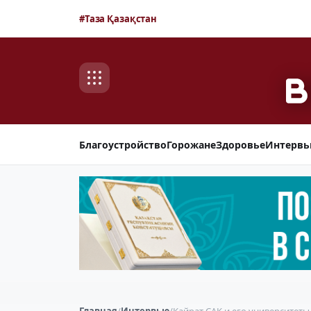
#Таза Қазақстан
Благоустройство
Горожане
Здоровье
Интерв
Главная
/
Интервью
/
Кайрат САК и его университеты