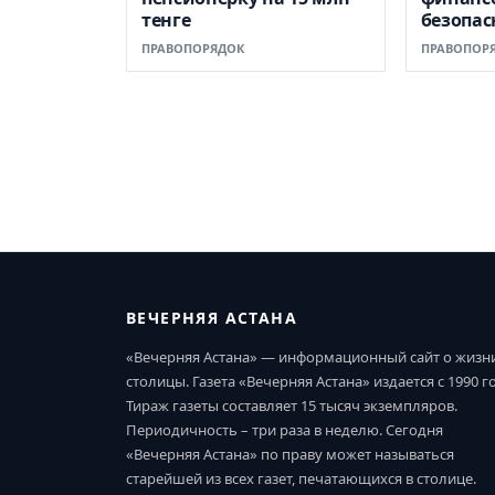
тенге
безопас
ПРАВОПОРЯДОК
ПРАВОПОР
ВЕЧЕРНЯЯ АСТАНА
«Вечерняя Астана» — информационный сайт о жизн
столицы. Газета «Вечерняя Астана» издается с 1990 г
Тираж газеты составляет 15 тысяч экземпляров.
Периодичность – три раза в неделю. Сегодня
«Вечерняя Астана» по праву может называться
старейшей из всех газет, печатающихся в столице.