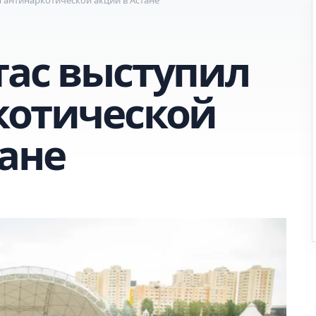
тас выступил
котической
тане