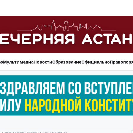
ью
Мультимедиа
Новости
Образование
Официально
Правопор
а антинаркотической акции в Астане