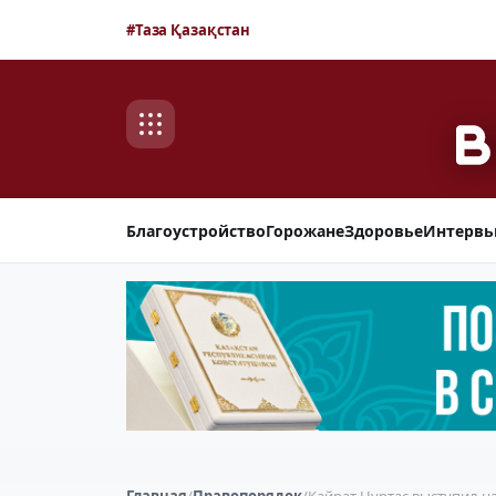
#Таза Қазақстан
Благоустройство
Горожане
Здоровье
Интерв
Главная
/
Правопорядок
/
Кайрат Нуртас выступил н