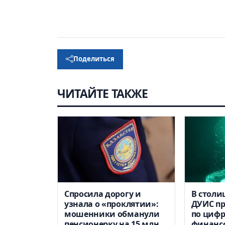
Поделиться
ЧИТАЙТЕ ТАКЖЕ
Спросила дорогу и
В столи
узнала о «проклятии»:
ДУИС п
мошенники обманули
по цифр
пенсионерку на 15 млн
финанс