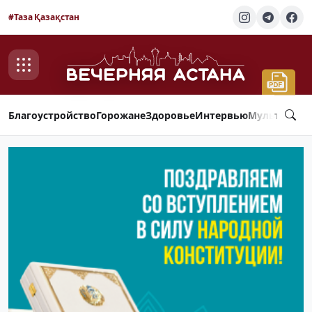
#Таза Қазақстан
Благоустройство
Горожане
Здоровье
Интервью
Мультимед