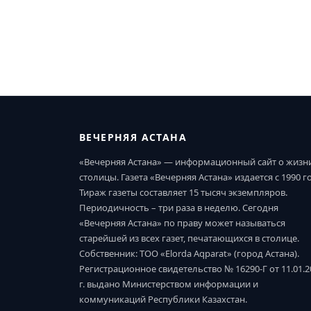
ВЕЧЕРНЯЯ АСТАНА
«Вечерняя Астана» — информационный сайт о жизн
столицы. Газета «Вечерняя Астана» издается с 1990 г
Тираж газеты составляет 15 тысяч экземпляров.
Периодичность – три раза в неделю. Сегодня
«Вечерняя Астана» по праву может называться
старейшей из всех газет, печатающихся в столице.
Собственник: ТОО «Elorda Aqparat» (город Астана).
Регистрационное свидетельство № 16290-Г от 11.01.2
г. выдано Министерством информации и
коммуникаций Республики Казахстан.