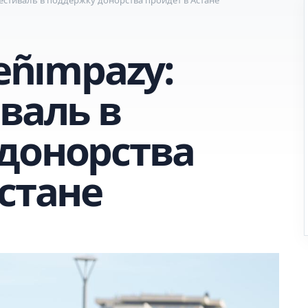
Jeñımpazy:
валь в
донорства
стане