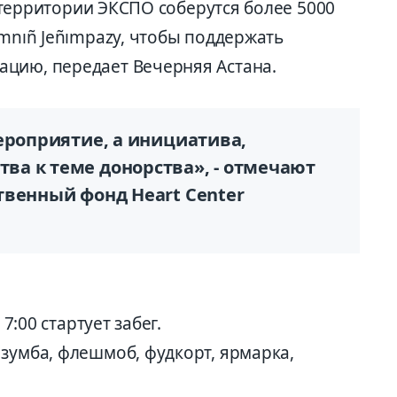
на территории ЭКСПО соберутся более 5000
ımnıñ Jeñımpazy, чтобы поддержать
цию, передает Вечерняя Астана.
ероприятие, а инициатива,
а к теме донорства», - отмечают
твенный фонд Heart Center
 7:00 стартует забег.
зумба, флешмоб, фудкорт, ярмарка,