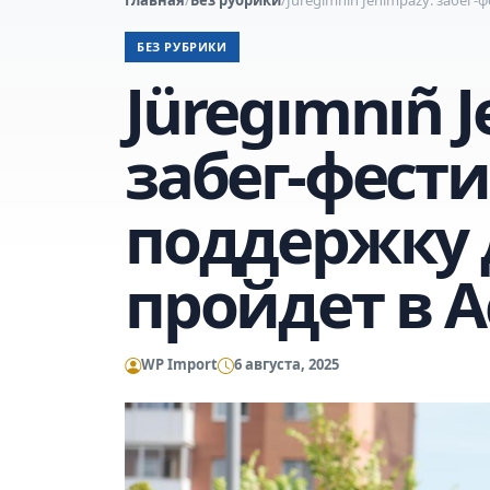
БЕЗ РУБРИКИ
Jüregımnıñ 
забег-фести
поддержку 
пройдет в А
WP Import
6 августа, 2025