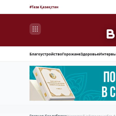
#Таза Қазақстан
Благоустройство
Горожане
Здоровье
Интерв
Главная
/
Без рубрики
/
Jüregımnıñ Jeñımpazy: забег