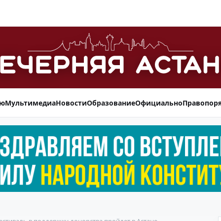
ью
Мультимедиа
Новости
Образование
Официально
Правопор
-фестиваль в поддержку донорства пройдет в Астане