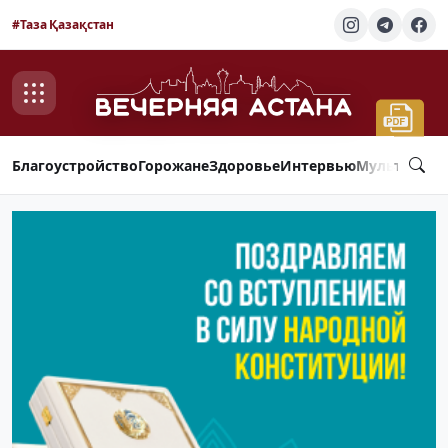
#Таза Қазақстан
Благоустройство
Горожане
Здоровье
Интервью
Мультимед