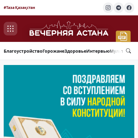
#Таза Қазақстан
Благоустройство
Горожане
Здоровье
Интервью
Мультимед