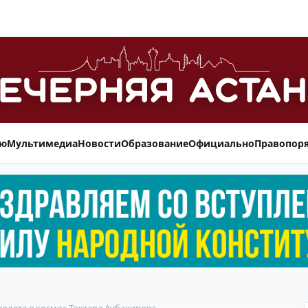
ью
Мультимедиа
Новости
Образование
Официально
Правопор
полета в космос Токтара Аубакирова