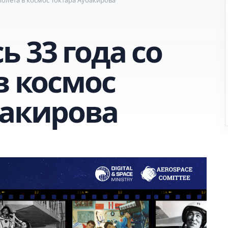
 33 года со
в космос
бакирова