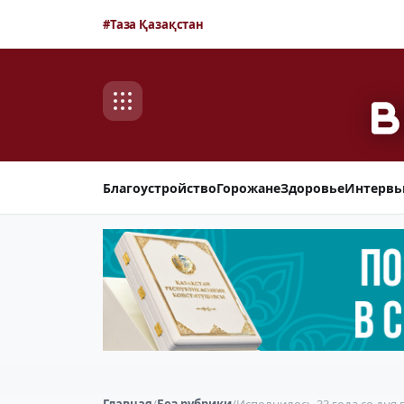
#Таза Қазақстан
Благоустройство
Горожане
Здоровье
Интерв
Главная
/
Без рубрики
/
Исполнилось 33 года со дня 