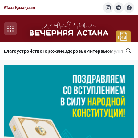
#Таза Қазақстан
Благоустройство
Горожане
Здоровье
Интервью
Мультимед