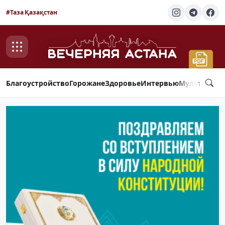
#Таза Қазақстан
Благоустройство
Горожане
Здоровье
Интервью
Мультимед