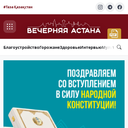
#Таза Қазақстан
Благоустройство
Горожане
Здоровье
Интервью
Мультимед