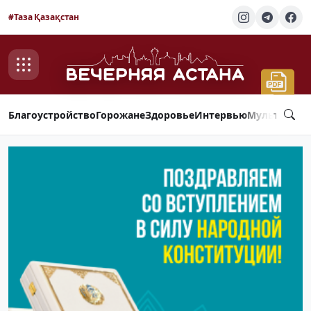
#Таза Қазақстан
Благоустройство
Горожане
Здоровье
Интервью
Мультимед