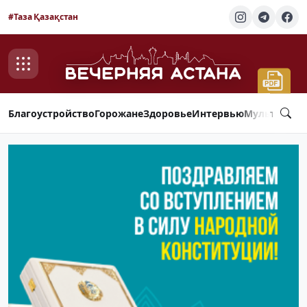
#Таза Қазақстан
Благоустройство
Горожане
Здоровье
Интервью
Мультимед