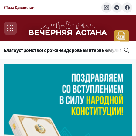
#Таза Қазақстан
Благоустройство
Горожане
Здоровье
Интервью
Мультимед