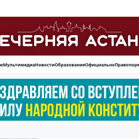
ью
Мультимедиа
Новости
Образование
Официально
Правопор
едпринимательстве