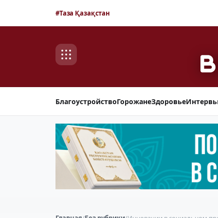
#Таза Қазақстан
Благоустройство
Горожане
Здоровье
Интерв
Главная
/
Без рубрики
/
Инновации в социальном пр