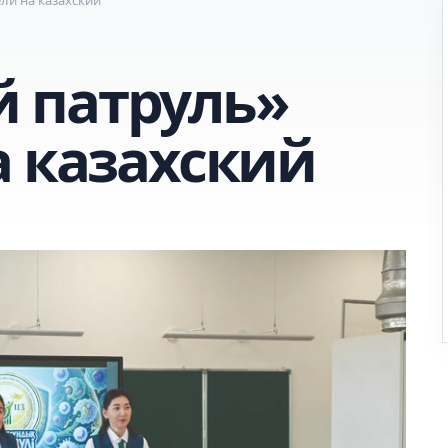
 патруль»
а казахский