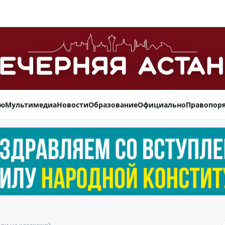
ью
Мультимедиа
Новости
Образование
Официально
Правопор
ли на казахский