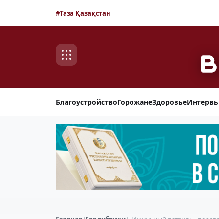
#Таза Қазақстан
Благоустройство
Горожане
Здоровье
Интерв
Главная
/
Без рубрики
/
«Иммунный патруль» переве