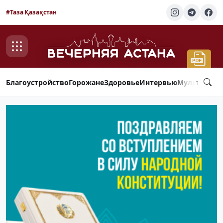
#Таза Қазақстан
Благоустройство
Горожане
Здоровье
Интервью
Мультимед