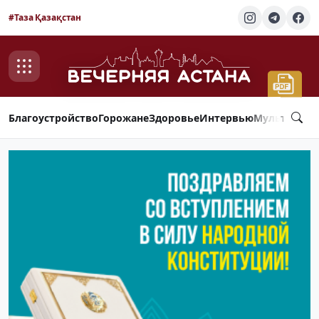
#Таза Қазақстан
Благоустройство
Горожане
Здоровье
Интервью
Мультимед