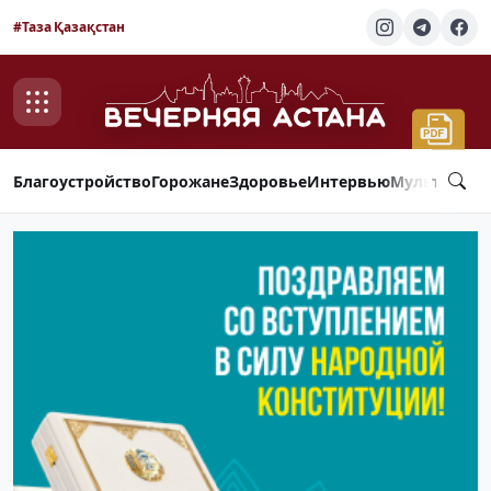
#Таза Қазақстан
Благоустройство
Горожане
Здоровье
Интервью
Мультимед