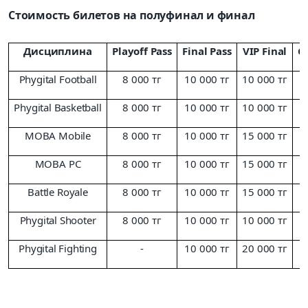
Стоимость билетов на полуфинал и финал
Дисциплина
Playoff Pass
Final Pass
VIP Final
С
Phygital Football
8 000 тг
10 000 тг
10 000 тг
Phygital Basketball
8 000 тг
10 000 тг
10 000 тг
MOBA Mobile
8 000 тг
10 000 тг
15 000 тг
MOBA PC
8 000 тг
10 000 тг
15 000 тг
Battle Royale
8 000 тг
10 000 тг
15 000 тг
Phygital Shooter
8 000 тг
10 000 тг
10 000 тг
Phygital Fighting
-
10 000 тг
20 000 тг