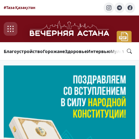
#Таза Қазақстан
Благоустройство
Горожане
Здоровье
Интервью
Мультимед