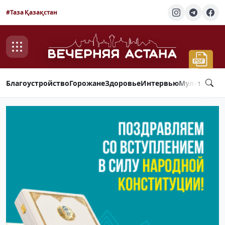
#Таза Қазақстан
Благоустройство
Горожане
Здоровье
Интервью
Мультимед