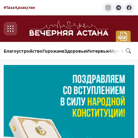
#Таза Қазақстан
Благоустройство
Горожане
Здоровье
Интервью
Мультимед